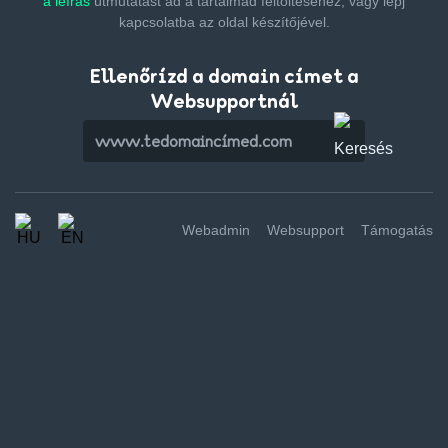
a leírás
útmutatást ad a tartalmad feltöltéséhez,
vagy lépj
kapcsolatba az oldal készítőjével.
Ellenőrízd a domain címet a
Websupportnál
Webadmin
Websupport
Támogatás