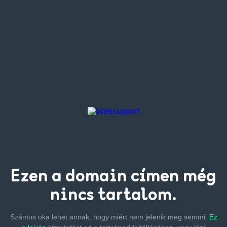
Ezen a
domain címen
még
nincs tartalom.
Számos oka lehet annak, hogy miért nem jelenik meg semmi.
Ez