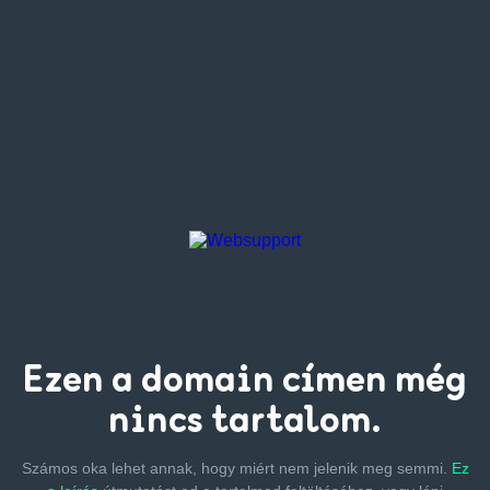
Ezen a
domain címen
még
nincs tartalom.
Számos oka lehet annak, hogy miért nem jelenik meg semmi.
Ez