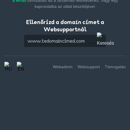
a leírás
útmutatást ad a tartalmad feltöltéséhez,
vagy lépj
kapcsolatba az oldal készítőjével.
Ellenőrízd a domain címet a
Websupportnál
Webadmin
Websupport
Támogatás