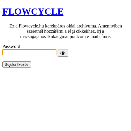
FLOWCYCLE
Ez a Flowcycle.hu kerékpáros oldal archívuma. Amennyiben
szeretnél hozzáférni a régi cikkekhez, írj a
macsugajanos1kukacgmailpontcom e-mail címre.
Password