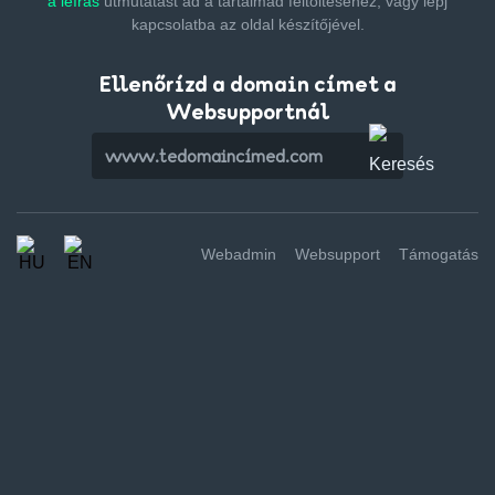
a leírás
útmutatást ad a tartalmad feltöltéséhez,
vagy lépj
kapcsolatba az oldal készítőjével.
Ellenőrízd a domain címet a
Websupportnál
Webadmin
Websupport
Támogatás