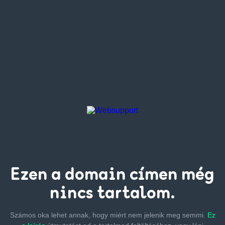
Ezen a
domain címen
még
nincs tartalom.
Számos oka lehet annak, hogy miért nem jelenik meg semmi.
Ez