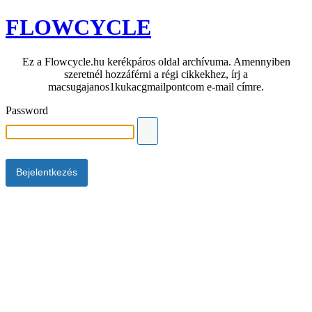
FLOWCYCLE
Ez a Flowcycle.hu kerékpáros oldal archívuma. Amennyiben
szeretnél hozzáférni a régi cikkekhez, írj a
macsugajanos1kukacgmailpontcom e-mail címre.
Password