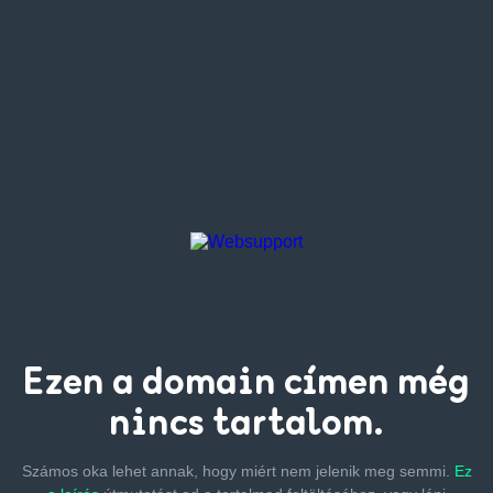
Ezen a
domain címen
még
nincs tartalom.
Számos oka lehet annak, hogy miért nem jelenik meg semmi.
Ez