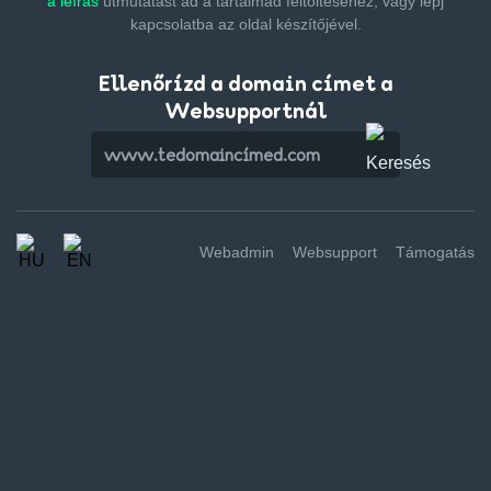
a leírás
útmutatást ad a tartalmad feltöltéséhez,
vagy lépj
kapcsolatba az oldal készítőjével.
Ellenőrízd a domain címet a
Websupportnál
Webadmin
Websupport
Támogatás