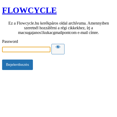
FLOWCYCLE
Ez a Flowcycle.hu kerékpáros oldal archívuma. Amennyiben
szeretnél hozzáférni a régi cikkekhez, írj a
macsugajanos1kukacgmailpontcom e-mail címre.
Password