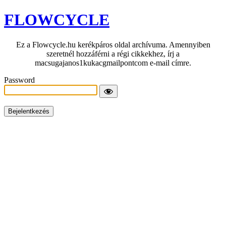
FLOWCYCLE
Ez a Flowcycle.hu kerékpáros oldal archívuma. Amennyiben
szeretnél hozzáférni a régi cikkekhez, írj a
macsugajanos1kukacgmailpontcom e-mail címre.
Password