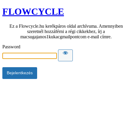
FLOWCYCLE
Ez a Flowcycle.hu kerékpáros oldal archívuma. Amennyiben
szeretnél hozzáférni a régi cikkekhez, írj a
macsugajanos1kukacgmailpontcom e-mail címre.
Password