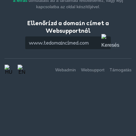
a leírás
útmutatást ad a tartalmad feltöltéséhez,
vagy lépj
kapcsolatba az oldal készítőjével.
Ellenőrízd a domain címet a
Websupportnál
Webadmin
Websupport
Támogatás