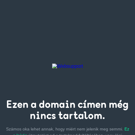
Ezen a
domain címen
még
nincs tartalom.
Számos oka lehet annak, hogy miért nem jelenik meg semmi.
Ez