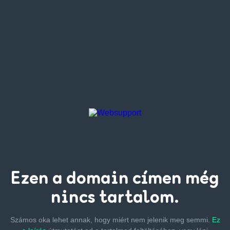
Ezen a
domain címen
még
nincs tartalom.
Számos oka lehet annak, hogy miért nem jelenik meg semmi.
Ez