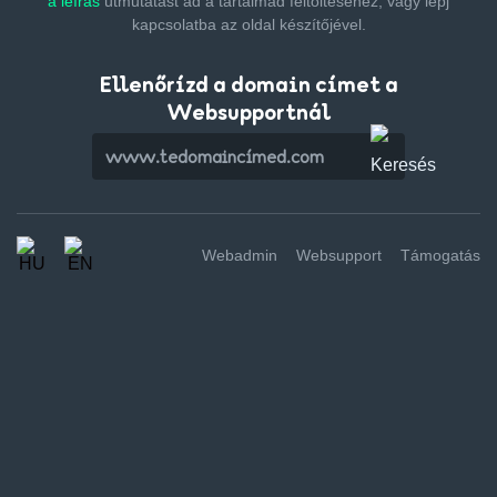
a leírás
útmutatást ad a tartalmad feltöltéséhez,
vagy lépj
kapcsolatba az oldal készítőjével.
Ellenőrízd a domain címet a
Websupportnál
Webadmin
Websupport
Támogatás