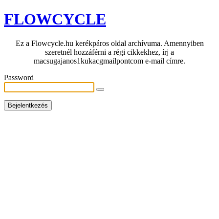
FLOWCYCLE
Ez a Flowcycle.hu kerékpáros oldal archívuma. Amennyiben
szeretnél hozzáférni a régi cikkekhez, írj a
macsugajanos1kukacgmailpontcom e-mail címre.
Password