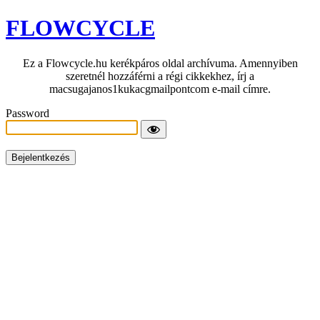
FLOWCYCLE
Ez a Flowcycle.hu kerékpáros oldal archívuma. Amennyiben
szeretnél hozzáférni a régi cikkekhez, írj a
macsugajanos1kukacgmailpontcom e-mail címre.
Password