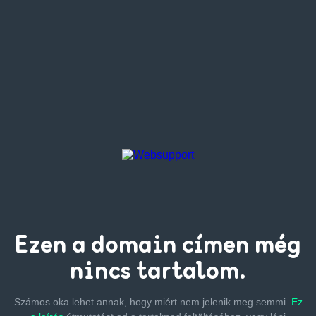
Ezen a
domain címen
még
nincs tartalom.
Számos oka lehet annak, hogy miért nem jelenik meg semmi.
Ez