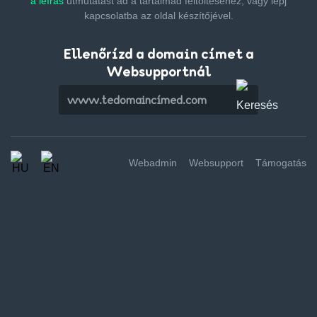
a leírás
útmutatást ad a tartalmad feltöltéséhez,
vagy lépj
kapcsolatba az oldal készítőjével.
Ellenőrízd a domain címet a
Websupportnál
Webadmin
Websupport
Támogatás