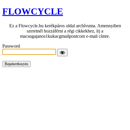
FLOWCYCLE
Ez a Flowcycle.hu kerékpáros oldal archívuma. Amennyiben
szeretnél hozzáférni a régi cikkekhez, írj a
macsugajanos1kukacgmailpontcom e-mail címre.
Password