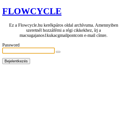
FLOWCYCLE
Ez a Flowcycle.hu kerékpáros oldal archívuma. Amennyiben
szeretnél hozzáférni a régi cikkekhez, írj a
macsugajanos1kukacgmailpontcom e-mail címre.
Password