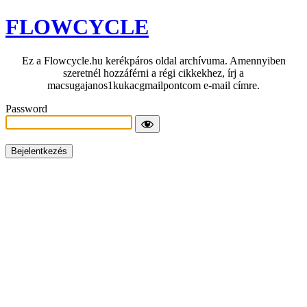
FLOWCYCLE
Ez a Flowcycle.hu kerékpáros oldal archívuma. Amennyiben
szeretnél hozzáférni a régi cikkekhez, írj a
macsugajanos1kukacgmailpontcom e-mail címre.
Password