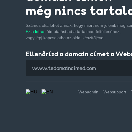
még nincs tartal
Számos oka lehet annak, hogy miért nem jelenik meg s
Ez a leírás
útmutatást ad a tartalmad feltöltéséhez,
vagy lépj kapcsolatba az oldal készítőjével.
Ellenőrízd a domain címet a Web
Webadmin
Websupport