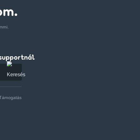
om.
emmi.
supportnál
Támogatás