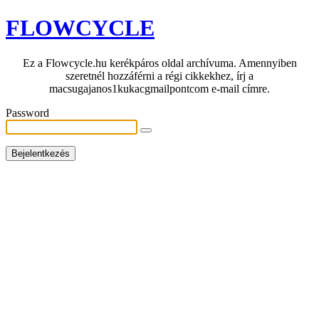
FLOWCYCLE
Ez a Flowcycle.hu kerékpáros oldal archívuma. Amennyiben
szeretnél hozzáférni a régi cikkekhez, írj a
macsugajanos1kukacgmailpontcom e-mail címre.
Password