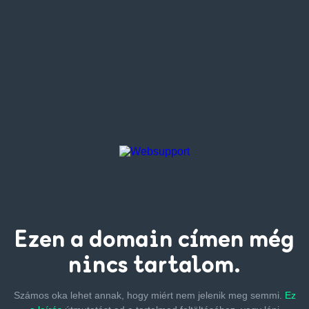
Ezen a
domain címen
még
nincs tartalom.
Számos oka lehet annak, hogy miért nem jelenik meg semmi.
Ez