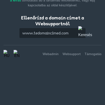
a leírás
útmutatást ad a tartalmad feltöltéséhez,
vagy lépj
kapcsolatba az oldal készítőjével.
Ellenőrízd a domain címet a
Websupportnál
Webadmin
Websupport
Támogatás