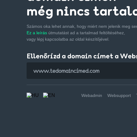
még nincs tartal
Számos oka lehet annak, hogy miért nem jelenik meg s
Ez a leírás
útmutatást ad a tartalmad feltöltéséhez,
vagy lépj kapcsolatba az oldal készítőjével.
Ellenőrízd a domain címet a Web
Webadmin
Websupport