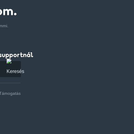
om.
emmi.
supportnál
Támogatás